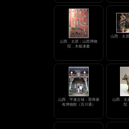
山西．太
山西．太原：山西博物
院．木板漆畫
山西．平遙古城：晉商傢
山西．太
俬博物館（百川通）
院