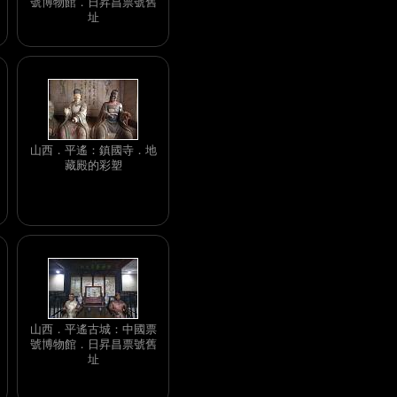
號博物館．日昇昌票號舊
址
山西．平遙：鎮國寺．地
藏殿的彩塑
山西．平遙古城：中國票
號博物館．日昇昌票號舊
址