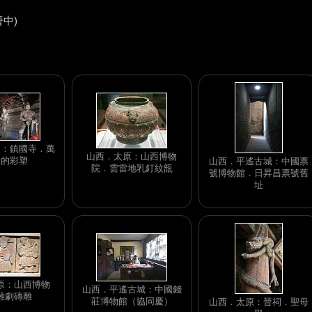
晉中)
遙：鎮國寺．萬
山西．太原：山西博物
殿的彩塑
山西．平遙古城：中國票
院．雲雷地乳釘紋瓿
號博物館．日昇昌票號舊
址
原：山西博物
山西．平遙古城：中國錢
雜劇磚雕
莊博物館（協同慶）
山西．太原：晉祠．聖母