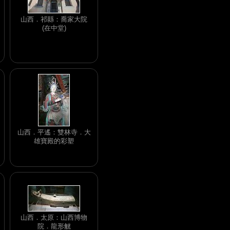
山西．祁縣：喬家大院
(在中堂)
山西．平遙：雙林寺．大
雄寶殿的彩塑
山西．太原：山西博物
院．龍形觥