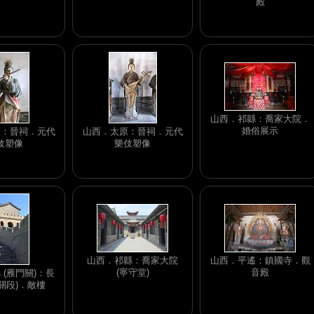
殿
山西．祁縣：喬家大院．
婚俗展示
原：晉祠．元代
山西．太原：晉祠．元代
伎塑像
樂伎塑像
山西．祁縣：喬家大院
山西．平遙：鎮國寺．觀
(寧守堂)
音殿
 (雁門關)：長
門關段)．敵樓