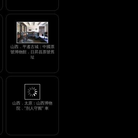
山西．平遙古城：中國票
號博物館．日昇昌票號舊
址
山西．太原：山西博物
院．"刖人守囿" 車