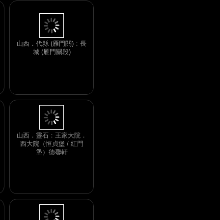
山西．代縣 (雁門關)：長
城 (雁門關段)
山西．靈石：王家大院．
西大院（恒貞堡 / 紅門
堡）德馨軒