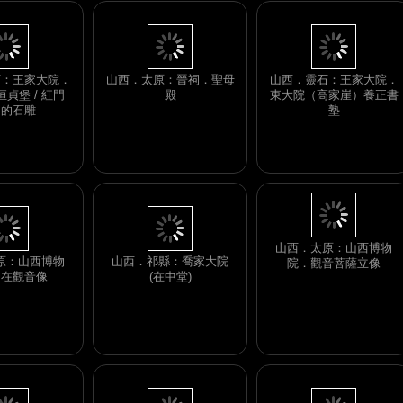
山西．太原：晉祠．聖母
山西．靈石：王家大院．
石：王家大院．
殿
東大院（高家崖）養正書
貞堡 / 紅門
塾
）的石雕
山西．祁縣：喬家大院
原：山西博物
(在中堂)
山西．太原：山西博物
自在觀音像
院．觀音菩薩立像