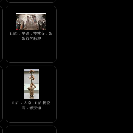
山西．平遙：雙林寺．娘
娘殿的彩塑
山西．太原：山西博物
院．雜技俑