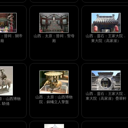
原：晉祠．關帝
山西．太原：晉祠．聖母
山西．靈石：王家大院．
廟
殿
東大院（高家崖）
山西．靈石：王家大院．
山西．太原：山西博物
東大院（高家崖）疊翠軒
原：山西博物
院．銅犧立人擎盤
．騎俑