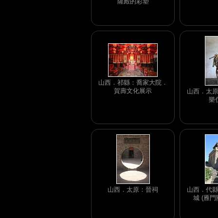
薩殿的彩塑
山西．祁縣：喬家大院．
賀壽文化展示
山西．太
樂
山西．太原：晉祠
山西．代縣
城 (雁