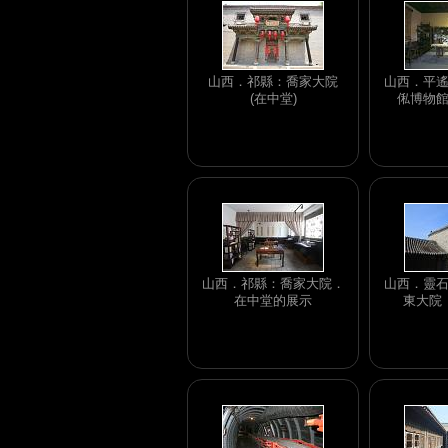
山西．祁縣：喬家大院
山西．平
(在中堂)
俬博物
山西．祁縣：喬家大院．
山西．靈
在中堂的展示
東大院