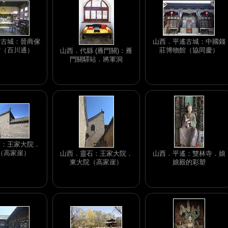
遙古城：晉商傢
山西．平遙古城：中國錢
館（百川通）
莊博物館（協同慶）
山西．代縣 (雁門關)：雁
門關驛站．將軍洞
石：王家大院．
（高家崖）
山西．靈石：王家大院．
山西．平遙：雙林寺．娘
東大院（高家崖）
娘殿的彩塑