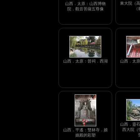
東大院（
山西．太原：山西博物
（
院．觀音菩薩五尊像
山西．太原：晉祠．西湖
山西．太
山西．靈
西大院（恒
山西．平遙：雙林寺．娘
娘殿的彩塑