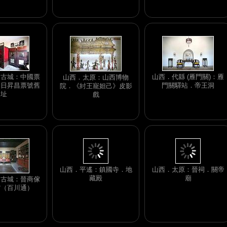
遙古城：中國票
山西．代縣 (雁門關)：雁
山西．太原：山西博物
．日昇昌票號舊
門關驛站．帝王洞
院．《紂王寵妲己》皮影
址
戲
遙古城：晉商傢
山西．平遙：鎮國寺．地
山西．太原：晉祠．關帝
館（百川通）
藏殿
廟