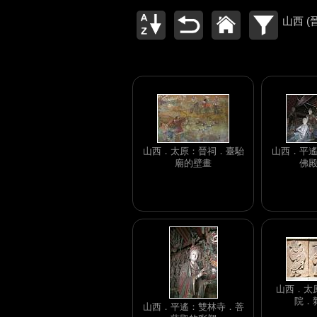
山西 (
山西．太原：晉祠．臺駘
山西．平
廟的壁畫
佛
山西．太
院．
山西．平遙：雙林寺．菩