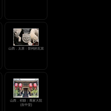
山西．太原：晉祠的瓦當
山西．祁縣：喬家大院
(在中堂)