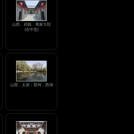
山西．祁縣：喬家大院
(在中堂)
山西．太原：晉祠．西湖