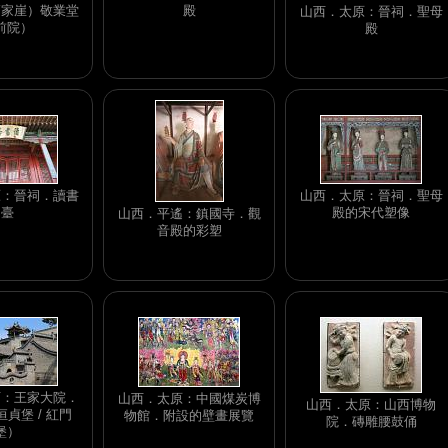
高家崖）敬業堂
殿
山西．太原：晉祠．聖母
前院）
殿
原：晉祠．讀書
山西．太原：晉祠．聖母
臺
殿的宋代塑像
山西．平遙：鎮國寺．觀
音殿的彩塑
石：王家大院．
山西．太原：中國煤炭博
山西．太原：山西博物
貞堡 / 紅門
物館．附設的壁畫展覽
院．磚雕腰鼓俑
堡）