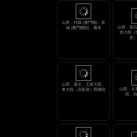
山西．靈
山西．代縣 (雁門關)：長
西大院（恒
城 (雁門關段)．雁塔
堡
山西．太
山西．靈石：王家大院．
院．
東大院（高家崖）西圍院