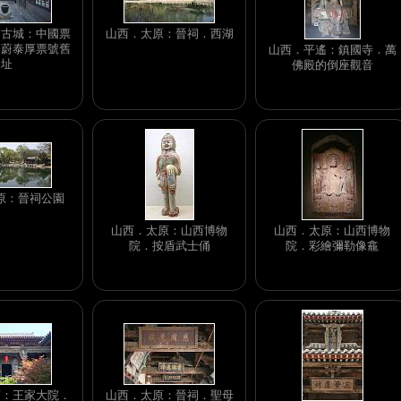
遙古城：中國票
山西．太原：晉祠．西湖
．蔚泰厚票號舊
山西．平遙：鎮國寺．萬
址
佛殿的倒座觀音
原：晉祠公園
山西．太原：山西博物
山西．太原：山西博物
院．按盾武士俑
院．彩繪彌勒像龕
石：王家大院．
山西．太原：晉祠．聖母