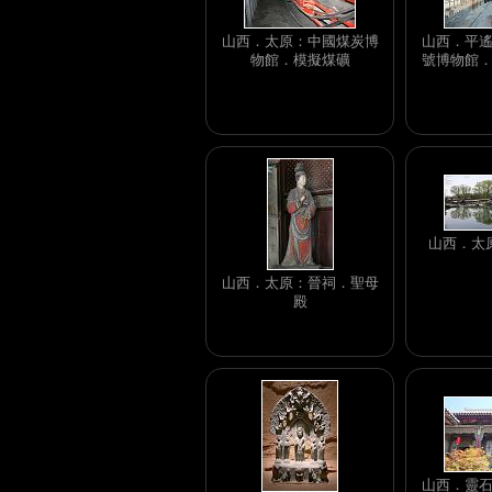
山西．太原：中國煤炭博
山西．平
物館．模擬煤礦
號博物館
山西．太
山西．太原：晉祠．聖母
殿
山西．靈