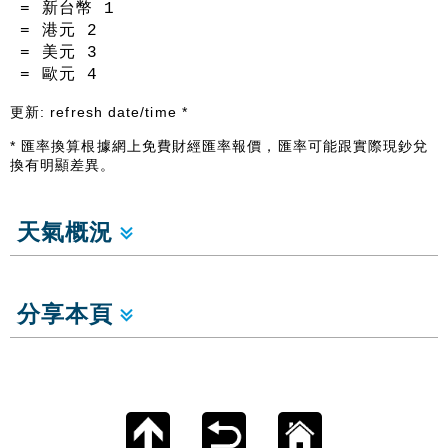
= 新台幣
1
= 港元
2
= 美元
3
= 歐元
4
更新:
refresh date/time
*
* 匯率換算根據網上免費財經匯率報價，匯率可能跟實際現鈔兌
換有明顯差異。
天氣概況
分享本頁