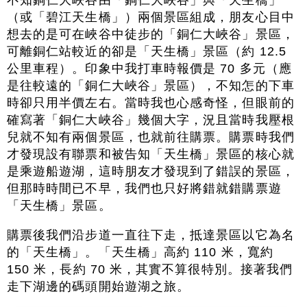
不知銅仁大峽谷由「銅仁大峽谷」與「天生橋」
（或「碧江天生橋」）兩個景區組成，朋友心目中
想去的是可在峽谷中徒步的「銅仁大峽谷」景區，
可離銅仁站較近的卻是「天生橋」景區（約 12.5
公里車程）。印象中我打車時報價是 70 多元（應
是往較遠的「銅仁大峽谷」景區），不知怎的下車
時卻只用半價左右。當時我也心感奇怪，但眼前的
確寫著「銅仁大峽谷」幾個大字，況且當時我壓根
兒就不知有兩個景區，也就前往購票。購票時我們
才發現設有聯票和被告知「天生橋」景區的核心就
是乘遊船遊湖，這時朋友才發現到了錯誤的景區，
但那時時間已不早，我們也只好將錯就錯購票遊
「天生橋」景區。
購票後我們沿步道一直往下走，抵達景區以它為名
的「天生橋」。「天生橋」高約 110 米，寬約
150 米，長約 70 米，其實不算很特別。接著我們
走下湖邊的碼頭開始遊湖之旅。