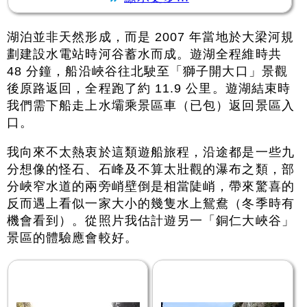
湖泊並非天然形成，而是 2007 年當地於大梁河規
劃建設水電站時河谷蓄水而成。遊湖全程維時共
48 分鐘，船沿峽谷往北駛至「獅子開大口」景觀
後原路返回，全程跑了約 11.9 公里。遊湖結束時
我們需下船走上水壩乘景區車（已包）返回景區入
口。
我向來不太熱衷於這類遊船旅程，沿途都是一些九
分想像的怪石、石峰及不算太壯觀的瀑布之類，部
分峽窄水道的兩旁峭壁倒是相當陡峭，帶來驚喜的
反而遇上看似一家大小的幾隻水上鴛鴦（冬季時有
機會看到）。從照片我估計遊另一「銅仁大峽谷」
景區的體驗應會較好。