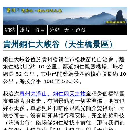
網站
照片
留言
分類
天下遊蹤
貴州銅仁大峽谷（天生橋景區）
銅仁大峽谷位於貴州省銅仁市松桃苗族自治縣，離
銅仁站以北約 10 公里，鄰近銅仁鳳凰機場。峽谷
總長 52 公里，其中已開發為景區的核心段長約 10
公里，海拔介乎 408 至 520 米。
我這次
貴州梵淨山、銅仁四天之旅
全程像個標準團
友般跟著朋友走，有關景點的一切零準備；朋友也
好不太多，單憑照片和瞄兩眼風光簡介覺得銅仁大
峽谷可去，沒有研究具體行程安排，完全依賴科技
（滴滴出行）臨場從銅仁站找車前往。那時我們都