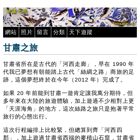
網站
照片
留言
分類
天下遊蹤
甘肅之旅
甘肅省所在是古代的「河西走廊」，早在 1990 年
代我已夢想有朝能踏上古代「絲綢之路」商旅的足
跡，這個夢想終於在今年（2012 年）完成了。
如果 20 年前能到甘肅一遊肯定讓我萬分期待，但
多年來在大陸的旅遊體驗，加上遊過不少相對上更
「天涯海角」的地方，這次絲路之旅只是抱著平常
旅行的心態出行。
這次行程編排上比較緊，但總算到齊「河西四
郡」，加上遊過甘肅省西端的麥積山石窟，甘肅省