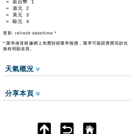
= 新台幣
1
= 港元
2
= 美元
3
= 歐元
4
更新:
refresh date/time
*
* 匯率換算根據網上免費財經匯率報價，匯率可能跟實際現鈔兌
換有明顯差異。
天氣概況
分享本頁