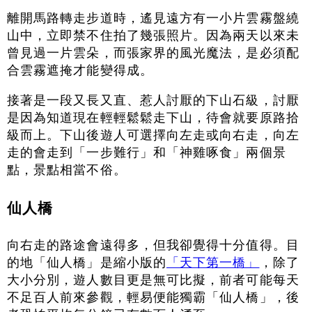
離開馬路轉走步道時，遙見遠方有一小片雲霧盤繞
山中，立即禁不住拍了幾張照片。因為兩天以來未
曾見過一片雲朵，而張家界的風光魔法，是必須配
合雲霧遮掩才能變得成。
接著是一段又長又直、惹人討厭的下山石級，討厭
是因為知道現在輕輕鬆鬆走下山，待會就要原路拾
級而上。下山後遊人可選擇向左走或向右走，向左
走的會走到「一步難行」和「神雞啄食」兩個景
點，景點相當不俗。
仙人橋
向右走的路途會遠得多，但我卻覺得十分值得。目
的地「仙人橋」是縮小版的
「天下第一橋」
，除了
大小分別，遊人數目更是無可比擬，前者可能每天
不足百人前來參觀，輕易便能獨霸「仙人橋」，後