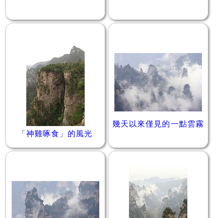
幾天以來僅見的一點雲霧
「神雞啄食」的風光