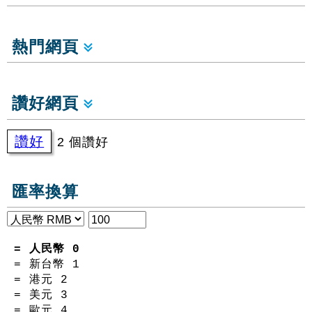
熱門網頁
讚好網頁
讚好
2 個讚好
匯率換算
= 人民幣
0
= 新台幣
1
= 港元
2
= 美元
3
= 歐元
4