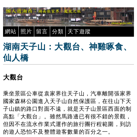
網站
照片
留言
分類
天下遊蹤
湖南天子山：大觀台、神雞啄食、
仙人橋
大觀台
乘坐景區公車從袁家界往天子山，汽車離開張家界
國家森林公園進入天子山自然保護區，在往山下天
子山鎮的路口對面不遠，就是天子山景區西面的制
高點「大觀台」。雖然馬路邊已有很不錯的景觀，
但因不在流水作業式運作的旅行團行程範圍，到訪
的遊人恐怕不及整體遊客數量的百分之一。