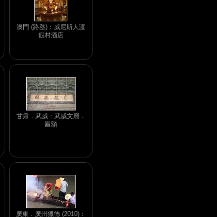
澳門 (路氹)：威尼斯人渡
假村酒店
甘肅．武威：武威文廟．
匾額
廣東．廣州獵德 (2010)：