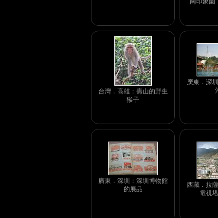
南印象園
廣東．深
台灣．高雄：壽山的野生
猴子
廣東．深圳：深圳博物館
西藏．拉
的展品
電視