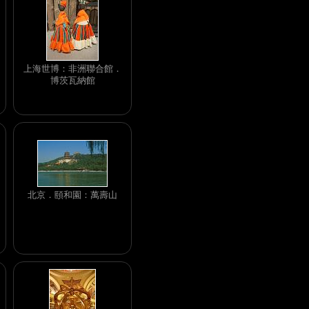
上海世博：非洲聯合館．
博茨瓦納館
北京．頤和園：萬壽山