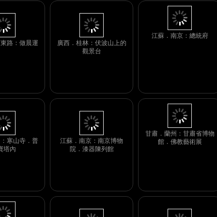
廣西．桂林：伏波山上的
京東路：做晨運
觀景台
江蘇．南京：總統府
州：寒山寺．普
江蘇．南京：南京博物
寶塔內
院．漆器陳列館
甘肅．蘭州：甘肅省博物
館．佛教藝術展