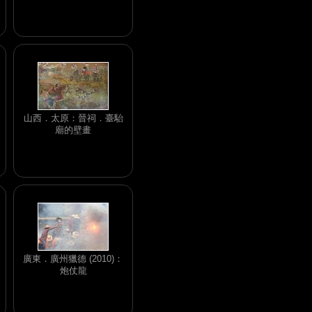
山西．太原：晉祠．臺駘
廟的壁畫
廣東．廣州獵德 (2010)：
炮仗龍