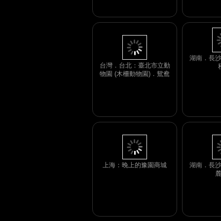
台灣．台北：臺北市立動
物園 (木柵動物園)．鴛鴦
湖南．長
上海：晚上的豫園商城
湖南．長