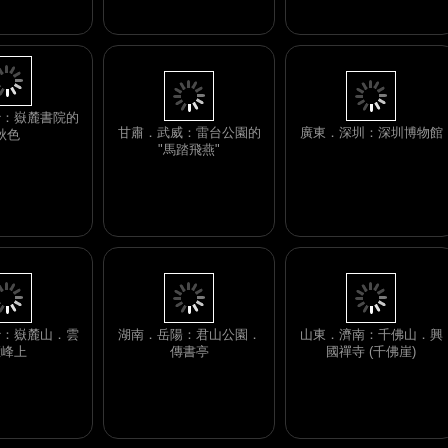
廣東．深圳：深圳博物館
甘肅．武威：雷台公園的
"馬踏飛燕"
沙：嶽麓書院的
秋色
沙：嶽麓山．雲
湖南．岳陽：君山公園．
山東．濟南：千佛山．興
麓峰上
傳書亭
國禪寺 (千佛崖)