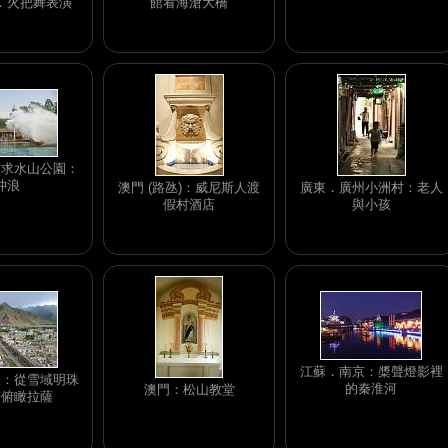
．火把舞表演
館看海滄大橋
圳求水山公園：
沖浪
澳門 (路氹)：威尼斯人渡
廣東．廣州小洲村：老人
假村酒店
與小孩
江蘇．南京：槳聲燈影裡
薩：從雪域明珠
的秦淮河
澳門：松山教堂
塔俯瞰拉薩