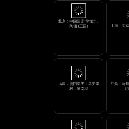
上海．南
北京：中國國家博物館．
陶俑 (三國)
福建．廈門集美：集美學
江蘇．蘇
村．道南樓
明