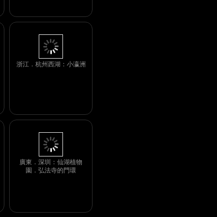
浙江．杭州西湖：小瀛洲
廣東．深圳：仙湖植物
園．弘法寺的門環