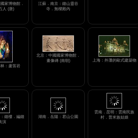
國國家博物館．
江蘇．南京：鐘山靈谷
人 (唐)
寺．無樑殿內
北京：中國國家博物館．
上海：外灘的歐式建築物
畫像磚 (南朝)
桂林：蘆笛岩
安：鐘樓．編鐘
湖南．岳陽：君山公園
表演
雲南．昆明：雲南民族
村．普米族姑娘