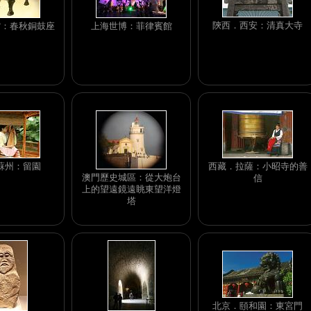
陝西．西安：清真大寺
館：春秋銅鼓座
上海世博：菲律賓館
蘇州：留園
西藏．拉薩：小昭寺的善
澳門歷史城區：從大炮台
信
上的望遠鏡遠眺東望洋燈
塔
北京．頤和園：東宮門