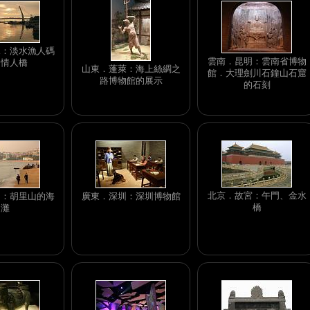
水：淡水漁人碼
雲南．昆明：雲南省博物
．情人橋
山東．蓬萊：海上絲綢之
館．大理劍川石鐘山石窟
路博物館的展示
的石刻
北京．故宮：午門、金水
門：胡里山的海
廣東．深圳：深圳博物館
橋
灘