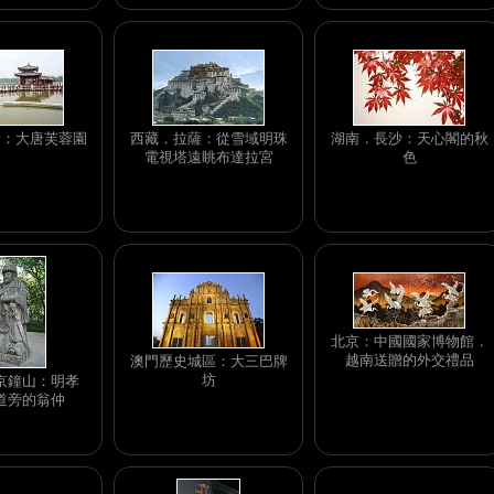
安：大唐芙蓉園
西藏．拉薩：從雪域明珠
湖南．長沙：天心閣的秋
電視塔遠眺布達拉宮
色
北京：中國國家博物館．
越南送贈的外交禮品
澳門歷史城區：大三巴牌
坊
京鐘山：明孝
道旁的翁仲