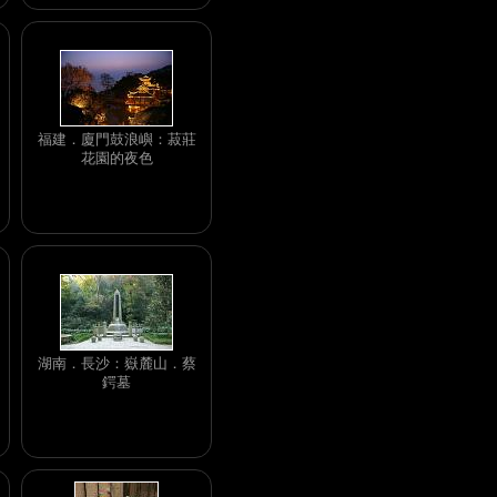
福建．廈門鼓浪嶼：菽莊
花園的夜色
湖南．長沙：嶽麓山．蔡
鍔墓