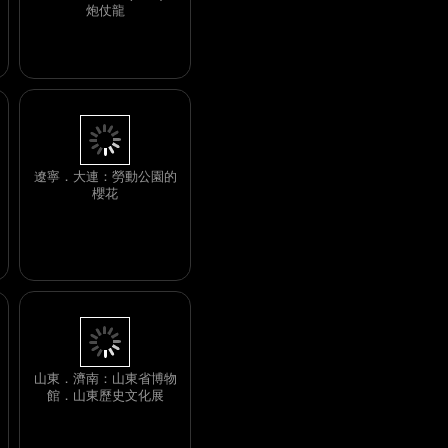
炮仗龍
遼寧．大連：勞動公園的
櫻花
山東．濟南：山東省博物
館．山東歷史文化展