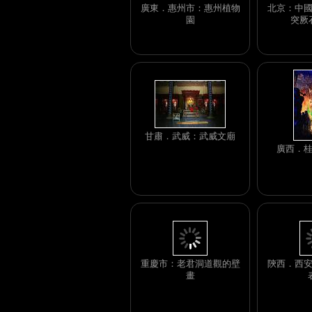
廣東．惠州市：惠州植物
北京：中
園
突厥石
甘肅．武威：武威文廟
廣西．
重慶市：老君洞道觀的壁
陝西．西
畫