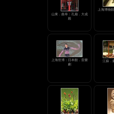
上海博物
山東．曲阜：孔廟．大成
殿
上海世博：日本館．音樂
江蘇．
劇