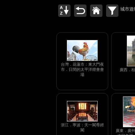
城市遊
台灣．花蓮市：東大門夜
市．日間的太平洋燈會會
廣西．
場
浙江．寧波：天一閣尊經
閣
廣東．廣州