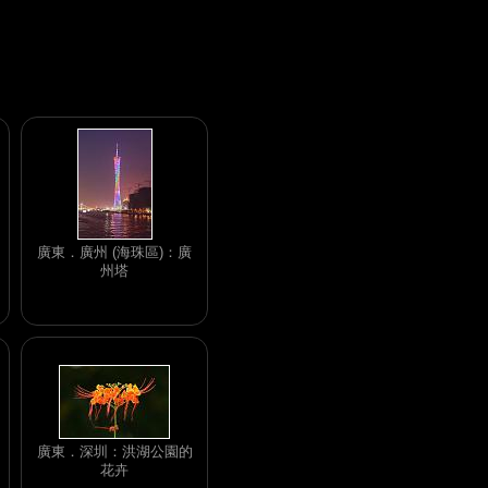
廣東．廣州 (海珠區)：廣
州塔
廣東．深圳：洪湖公園的
花卉