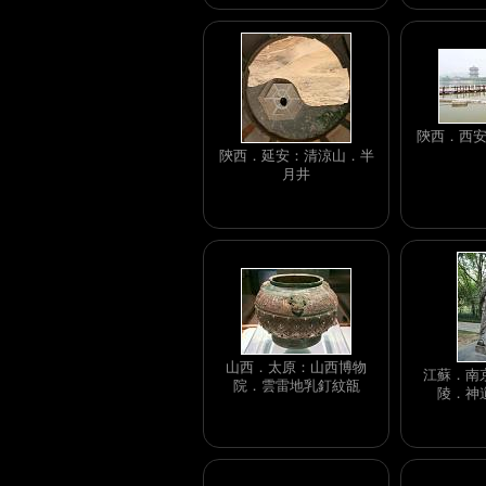
陝西．西
陝西．延安：清涼山．半
月井
山西．太原：山西博物
江蘇．南
院．雲雷地乳釘紋瓿
陵．神