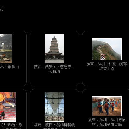
玩
廣東．深圳：梧桐山好漢
桂林：象鼻山
陝西．西安：大慈恩寺．
坡登山道
大雁塔
廣東．深圳：深圳博物
館．深圳民俗展廳
 (大學城)：嶺
福建．廈門：從橋樑博物