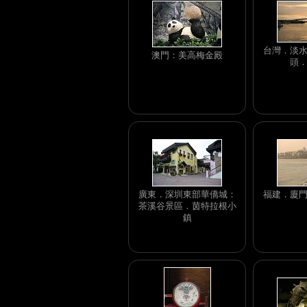
台灣．淡
澳門：美高梅金殿
頭
廣東．深圳東部華僑城：
福建．廈
茶溪谷景區．茵特拉根小
鎮