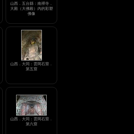
山西．五台縣：南禪寺．
大殿（大佛殿）內的彩塑
佛像
山西．大同：雲岡石窟．
第五窟
山西．大同：雲岡石窟．
第六窟