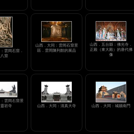
山西．五台縣：佛光寺．
山西．大同：雲岡石窟景
正殿（東大殿）的唐代佛
區．雲岡陳列館的展品
同：雲岡石窟．
像
第八窟
同：雲岡石窟景
．靈岩寺
山西．大同：清真大寺
山西．大同：城牆南門