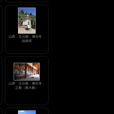
山西．五台縣：佛光寺．
祖師塔
山西．五台縣：佛光寺．
正殿（東大殿）