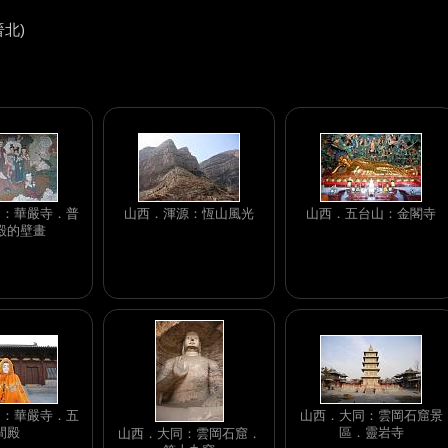
晉北)
同：華嚴寺．普
山西．渾源：恆山風光
山西．五台山：金閣寺
殿的壁畫
同：華嚴寺．五
山西．大同：雲岡石窟景
間殿
區．靈岩寺
山西．大同：雲岡石窟．