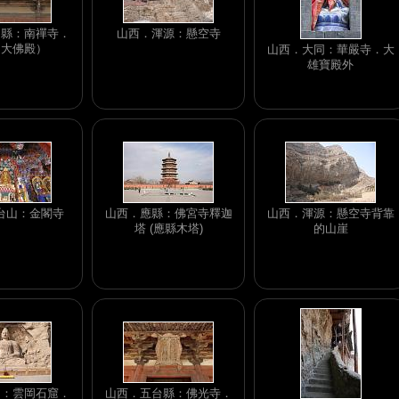
台縣：南禪寺．
山西．渾源：懸空寺
（大佛殿）
山西．大同：華嚴寺．大
雄寶殿外
台山：金閣寺
山西．應縣：佛宮寺釋迦
山西．渾源：懸空寺背靠
塔 (應縣木塔)
的山崖
同：雲岡石窟．
山西．五台縣：佛光寺．