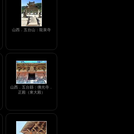
山西．五台山：龍泉寺
山西．五台縣：佛光寺．
正殿（東大殿）