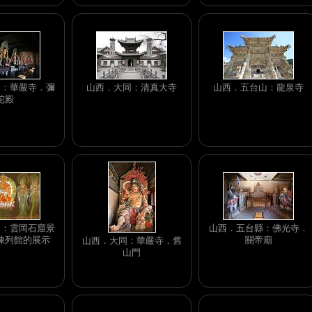
同：華嚴寺．彌
山西．大同：清真大寺
山西．五台山：龍泉寺
陀殿
同：雲岡石窟景
山西．五台縣：佛光寺．
陳列館的展示
關帝廟
山西．大同：華嚴寺．舊
山門