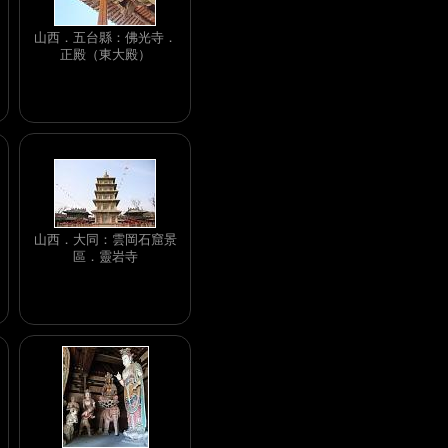
山西．五台縣：佛光寺．
正殿（東大殿）
山西．大同：雲岡石窟景
區．靈岩寺