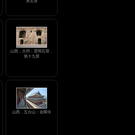
第五窟
山西．大同：雲岡石窟．
第十九窟
山西．五台山：金閣寺