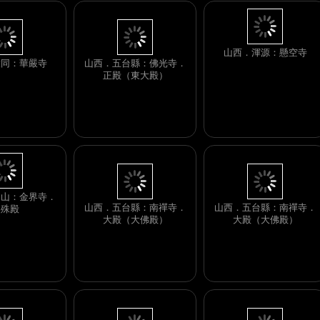
大同：華嚴寺
山西．五台縣：佛光寺．
正殿（東大殿）
山西．渾源：懸空寺
山西．五台縣：南禪寺．
山西．五台縣：南禪寺．
大殿（大佛殿）
大殿（大佛殿）
台山：金界寺．
文殊殿