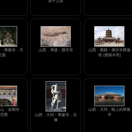
第十九窟
同：華嚴寺．天
山西．渾源：懸空寺
山西．應縣：佛宮寺釋迦
王殿
塔 (應縣木塔)
台山：金閣寺．
山西．大同：晚上的華嚴
大悲殿
寺
山西．大同：華嚴寺．石
像