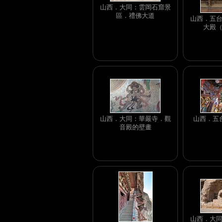
山西．大同：雲岡石窟景
區．禮佛大道
山西．五
大殿
山西．大同：華嚴寺．觀
山西．五
音殿的壁畫
山西．大