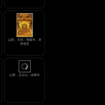
山西．大同：華嚴寺．木
塔地宮
山西．五台山：金閣寺