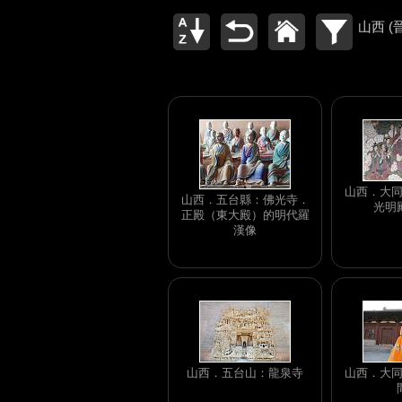
山西 (
山西．大
山西．五台縣：佛光寺．
光明
正殿（東大殿）的明代羅
漢像
山西．五台山：龍泉寺
山西．大