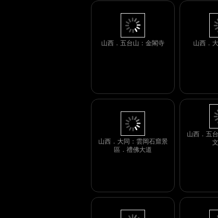
山西．五台山：金閣寺
山西．
山西．大同：雲岡石窟景
區．禮佛大道
山西．五