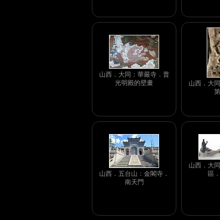
山西．大同：華嚴寺．普
光明殿的壁畫
山西．大
山西．大
山西．五台山：金閣寺．
區
南天門