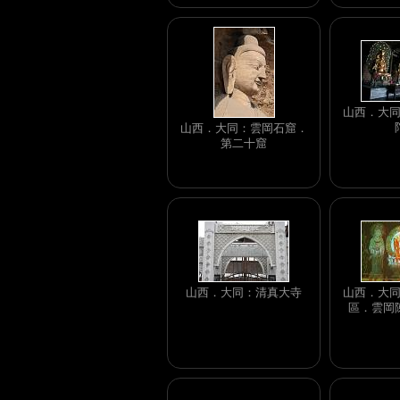
山西．大
山西．大同：雲岡石窟．
第二十窟
山西．大同：清真大寺
山西．大
區．雲岡