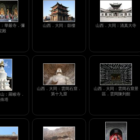
同：華嚴寺．彌
山西．大同：鼓樓
山西．大同：清真大寺
陀殿
山西．大同：雲岡石窟．
山西．大同：雲岡石窟景
第十九窟
區．雲岡陳列館
台山：羅睺寺．
文殊塔