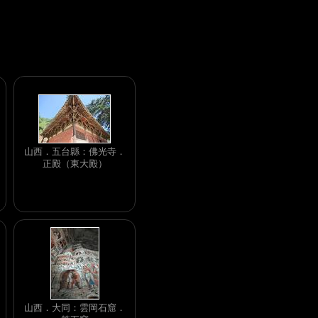
山西．五台縣：佛光寺．
正殿（東大殿）
山西．大同：雲岡石窟．