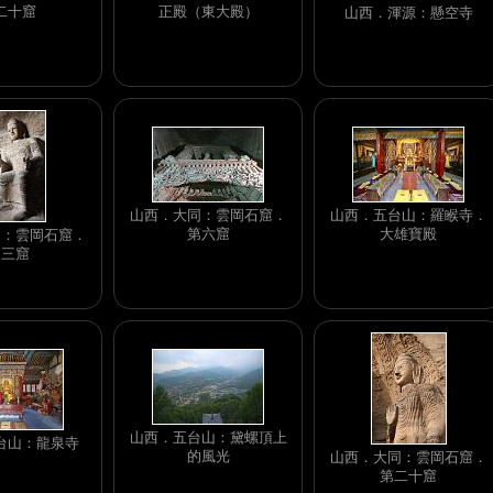
二十窟
正殿（東大殿）
山西．渾源：懸空寺
山西．大同：雲岡石窟．
山西．五台山：羅睺寺．
第六窟
大雄寶殿
同：雲岡石窟．
第三窟
山西．五台山：黛螺頂上
台山：龍泉寺
的風光
山西．大同：雲岡石窟．
第二十窟