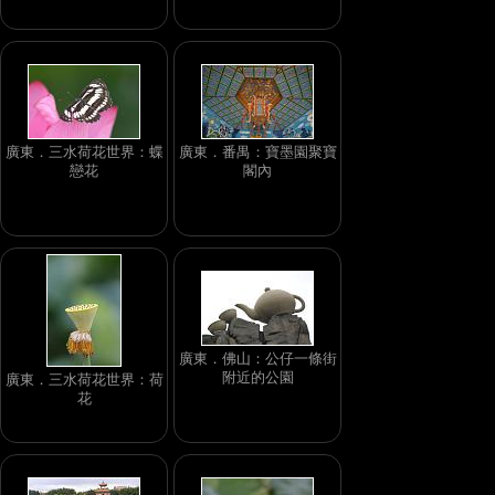
廣東．三水荷花世界：蝶
廣東．番禺：寶墨園聚寶
戀花
閣內
廣東．佛山：公仔一條街
附近的公園
廣東．三水荷花世界：荷
花