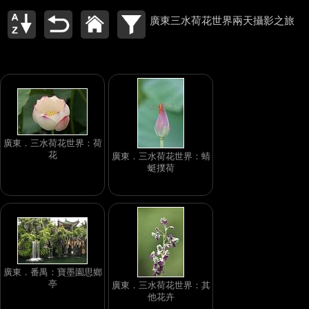
廣東三水荷花世界兩天攝影之旅
廣東．三水荷花世界：荷
花
廣東．三水荷花世界：蜻
蜓撲荷
廣東．番禺：寶墨園思鄉
亭
廣東．三水荷花世界：其
他花卉