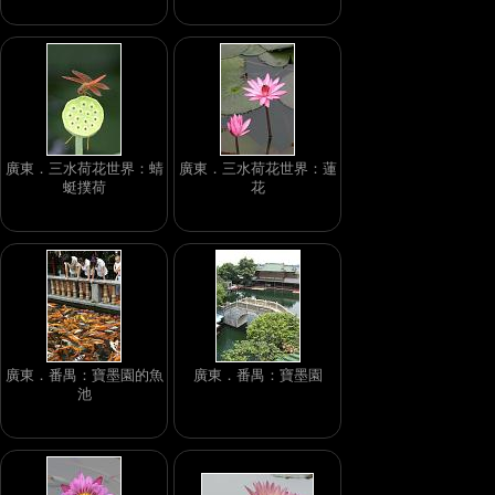
廣東．三水荷花世界：蜻
廣東．三水荷花世界：蓮
蜓撲荷
花
廣東．番禺：寶墨園的魚
廣東．番禺：寶墨園
池