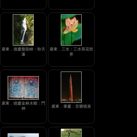
廣東．德慶盤龍峽：聆天
廣東．三水：三水荷花世
瀑
界
廣東．德慶金林水鄉：門
廣東．肇慶：音樂噴泉
神