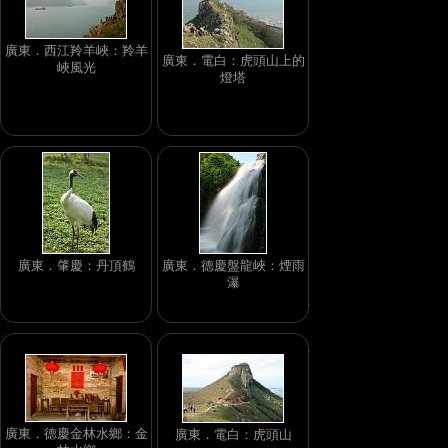
廣東．西江羚羊峽：羚羊
廣東．電白：虎頭山上的
峽風光
燈塔
廣東．肇慶：丹頂鶴
廣東．德慶盤龍峽：煙雨
瀑
廣東．德慶金林水鄉：金
廣東．電白：虎頭山