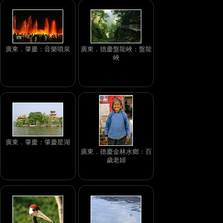
廣東．肇慶：音樂噴泉
廣東．德慶盤龍峽：盤龍
峽
廣東．肇慶：肇慶星湖
廣東．德慶金林水鄉：百
歲老婦