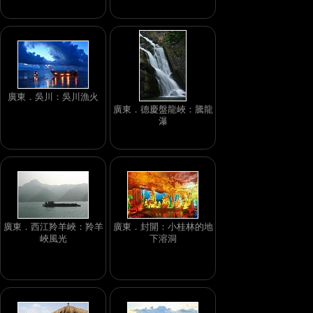
廣東．吳川：吳川漁火
廣東．德慶盤龍峽：騰龍
瀑
廣東．西江羚羊峽：羚羊
廣東．封開：小桂林的地
峽風光
下溶洞