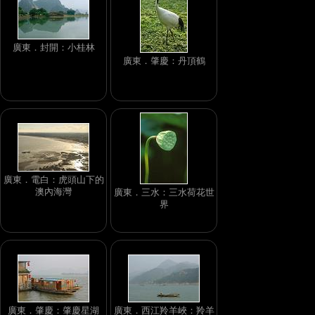
廣東．封開：小桂林
廣東．肇慶：丹頂鶴
廣東．電白：虎頭山下的
澳內海灣
廣東．三水：三水荷花世
界
廣東．肇慶：肇慶星湖
廣東．西江羚羊峽：羚羊