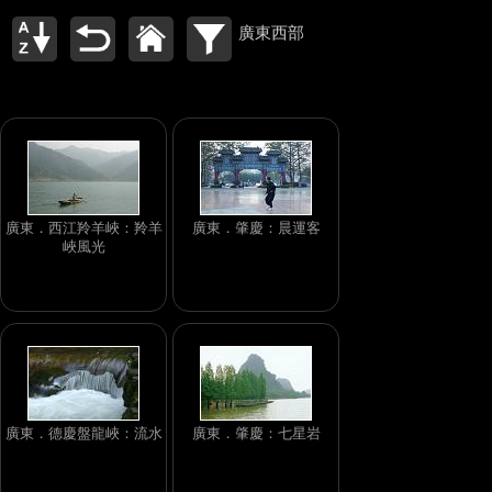
廣東西部
廣東．西江羚羊峽：羚羊
廣東．肇慶：晨運客
峽風光
廣東．德慶盤龍峽：流水
廣東．肇慶：七星岩