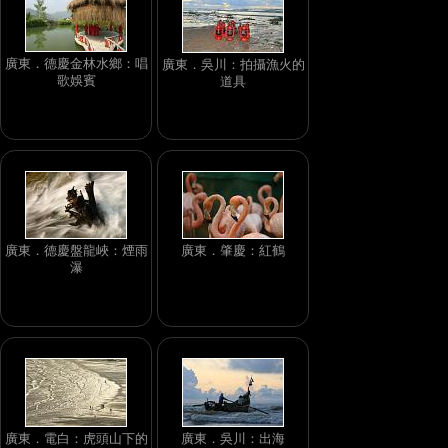
廣東．德慶金林水鄉：唱
廣東．吳川：拍攝漁火的
歌娛賓
道具
廣東．德慶盤龍峽：煙雨
廣東．肇慶：紅鶴
瀑
廣東．電白：虎頭山下的
廣東．吳川：出海