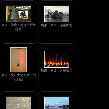
廣東．肇慶：梅奄的禪院
廣東．吳川：準備出海
鐘聲
廣東．肇慶：音樂噴泉
廣東．北江大堤水閘：北
江日落