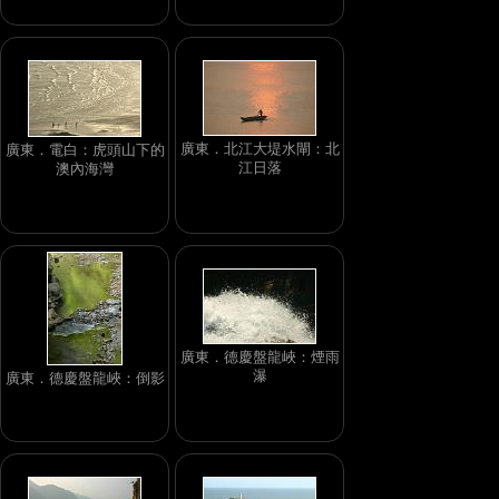
廣東．北江大堤水閘：北
廣東．電白：虎頭山下的
江日落
澳內海灣
廣東．德慶盤龍峽：煙雨
瀑
廣東．德慶盤龍峽：倒影