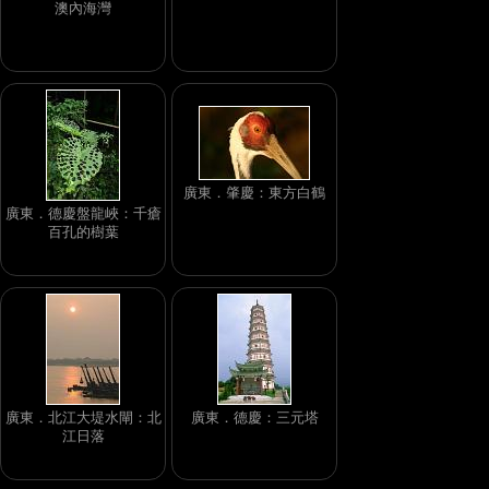
澳內海灣
廣東．肇慶：東方白鶴
廣東．德慶盤龍峽：千瘡
百孔的樹葉
廣東．北江大堤水閘：北
廣東．德慶：三元塔
江日落