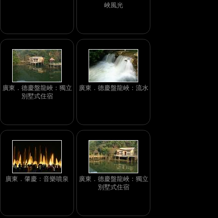
峽風光
廣東．德慶盤龍峽：獨立
廣東．德慶盤龍峽：流水
別墅式住宿
廣東．肇慶：音樂噴泉
廣東．德慶盤龍峽：獨立
別墅式住宿