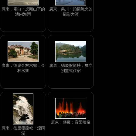
廣東．電白：虎頭山下的
廣東．吳川：拍攝漁火的
澳內海灣
攝影大師
廣東．德慶金林水鄉：金
廣東．德慶盤龍峽：獨立
林水鄉
別墅式住宿
廣東．肇慶：音樂噴泉
廣東．德慶盤龍峽：煙雨
瀑