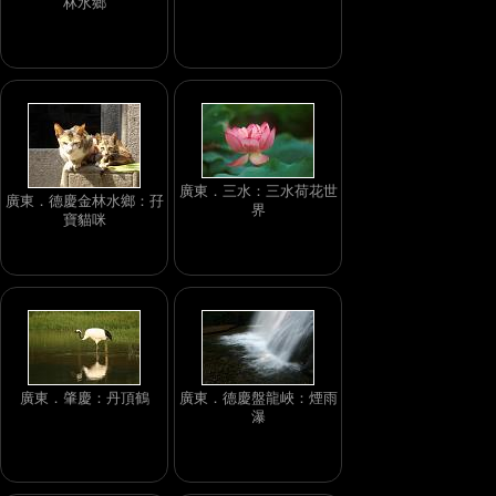
林水鄉
廣東．三水：三水荷花世
廣東．德慶金林水鄉：孖
界
寶貓咪
廣東．肇慶：丹頂鶴
廣東．德慶盤龍峽：煙雨
瀑