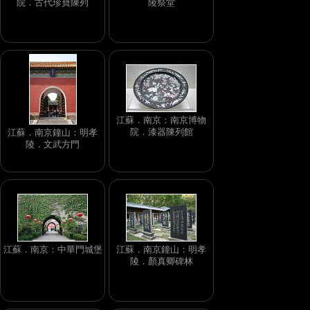
院．古代珍寶陳列
陵祭堂
江蘇．南京：南京博物
院．漆器陳列館
江蘇．南京鐘山：明孝
陵．文武方門
江蘇．南京：中華門城堡
江蘇．南京鐘山：明孝
陵．顏真卿碑林