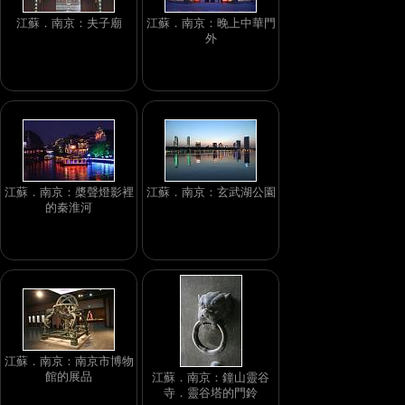
江蘇．南京：夫子廟
江蘇．南京：晚上中華門
外
江蘇．南京：槳聲燈影裡
江蘇．南京：玄武湖公園
的秦淮河
江蘇．南京：南京市博物
館的展品
江蘇．南京：鐘山靈谷
寺．靈谷塔的門鈴