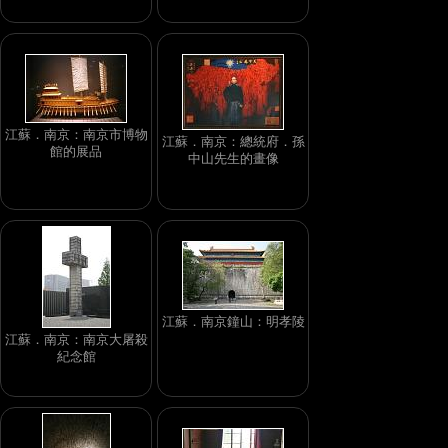
江蘇．南京：南京市博物
江蘇．南京：總統府．孫
館的展品
中山先生的畫像
江蘇．南京鐘山：明孝陵
江蘇．南京：南京大屠殺
紀念館