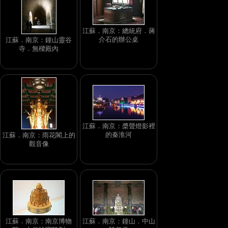
江蘇．南京：總統府．蔣
介石的辦公桌
江蘇．南京：鐘山靈谷
寺．無樑殿內
江蘇．南京：槳聲燈影裡
的秦淮河
江蘇．南京：雨花閣上的
觀音像
江蘇．南京：南京博物
江蘇．南京：鐘山．中山