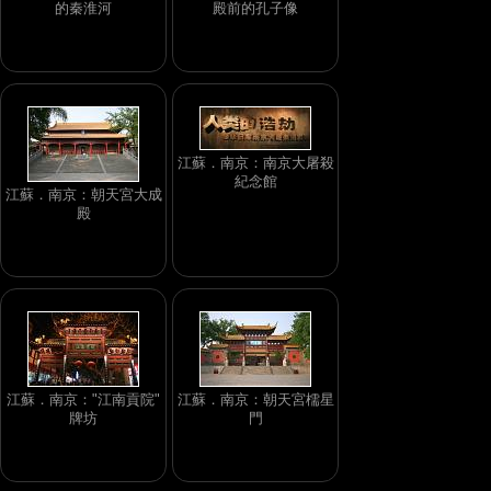
的秦淮河
殿前的孔子像
江蘇．南京：南京大屠殺
紀念館
江蘇．南京：朝天宮大成
殿
江蘇．南京："江南貢院"
江蘇．南京：朝天宮檽星
牌坊
門