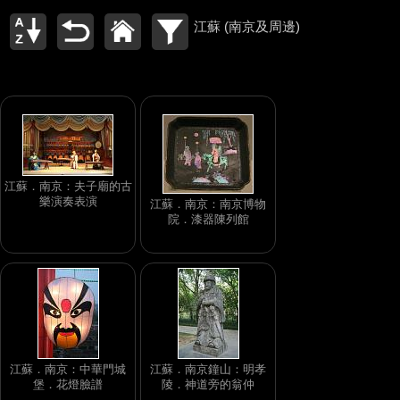
江蘇 (南京及周邊)
江蘇．南京：夫子廟的古
樂演奏表演
江蘇．南京：南京博物
院．漆器陳列館
江蘇．南京：中華門城
江蘇．南京鐘山：明孝
堡．花燈臉譜
陵．神道旁的翁仲