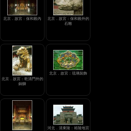
北京．故宮：保和殿內
北京．故宮：保和殿外的
石雕
北京．故宮：琉璃裝飾
北京．故宮：乾清門外的
銅獅
河北．清東陵：裕陵地宮