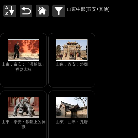
山東中部(泰安+其他)
山東．泰安：「漢柏院」
山東．泰安：岱廟
裡耍太極
山東．泰安：銅鐘上的神
山東．曲阜：孔府
獸