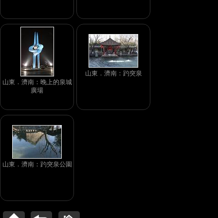
山東．濟南：趵突泉
山東．濟南：晚上的泉城
廣場
山東．濟南：趵突泉公園