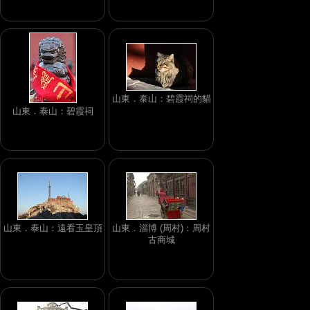
山東．泰山：碧霞祠的貓
山東．泰山：碧霞祠
山東．泰山：遠看玉皇頂
山東．淄博 (周村)：周村
古商城