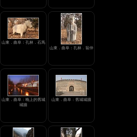
山東．曲阜：孔林．石馬
山東．曲阜：孔林．翁仲
山東．曲阜：晚上的舊城
山東．曲阜：舊城城牆
城牆