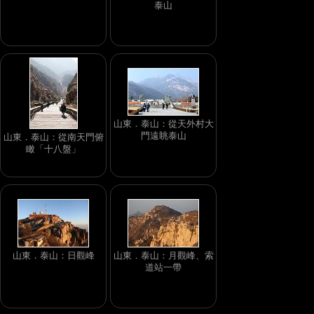
泰山
山東．泰山：從天外村大
門遠眺泰山
山東．泰山：從南天門俯
瞰「十八盤」
山東．泰山：日觀峰
山東．泰山：月觀峰、索
道站一帶