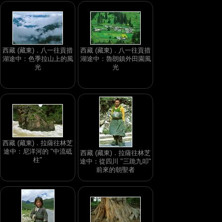
西藏 (藏東)．八一往貢措
西藏 (藏東)．八一往貢措
湖途中：色季拉山上的風
湖途中：魯朗鎮外田園風
光
光
西藏 (藏東)．拉薩往林芝
途中：尼洋河的 "中流砥
西藏 (藏東)．拉薩往林芝
柱"
途中：從四川 "三跪九叩"
前來的朝聖者