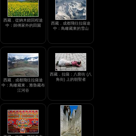
西藏．從納木錯回程途
西藏．成都飛往拉薩途
中：師傅家外的田園
中：鳥瞰藏東的雪山
西藏．拉薩：八廓街 (八
角街) 上的朝聖者
西藏．成都飛往拉薩途
中：鳥瞰藏東．雅魯藏布
江河谷