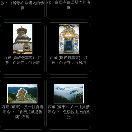
孜：白居寺‧白居塔內的佛
孜：白居寺‧白居塔內的佛
像
像
西藏 (珠峰包車遊)．江
西藏 (珠峰包車遊)．江
孜：白居寺．白居塔
孜：白居寺．白居塔
西藏 (藏東)．八一往貢措
西藏 (藏東)．八一往貢措
湖途中："香巴拉就是魯
湖途中：色季拉山上的風
朗" 石碑
光