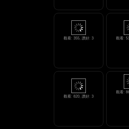
觀看: 355, 讚好: 3
觀看: 51
觀看: 820, 讚好: 3
觀看: 86