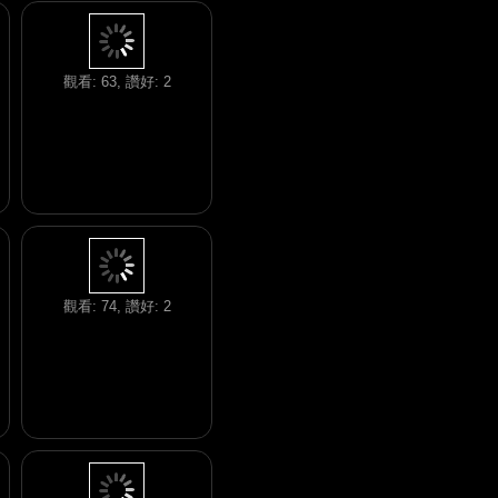
觀看: 63, 讚好: 2
觀看: 74, 讚好: 2