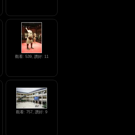
觀看: 539, 讚好: 11
觀看: 757, 讚好: 9