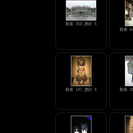
觀看: 359, 讚好: 5
觀看: 64
觀看: 147, 讚好: 4
觀看: 20