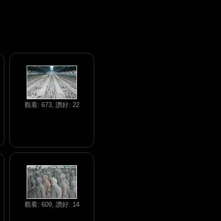
觀看: 673, 讚好: 22
觀看: 609, 讚好: 14