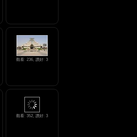
觀看: 236, 讚好: 3
觀看: 352, 讚好: 3