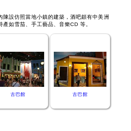
內陳設仿照當地小鎮的建築，酒吧頗有中美洲
特產如雪茄、手工藝品、音樂CD 等。
古巴館
古巴館