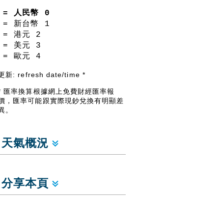
= 人民幣
0
= 新台幣
1
= 港元
2
= 美元
3
= 歐元
4
更新:
refresh date/time
*
* 匯率換算根據網上免費財經匯率報
價，匯率可能跟實際現鈔兌換有明顯差
異。
天氣概況
分享本頁