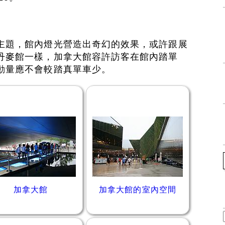
主題，館內燈光營造出奇幻的效果，或許跟展
丹麥館一樣，加拿大館容許訪客在館內踏單
動量應不會較踏真單車少。
加拿大館
加拿大館的室內空間