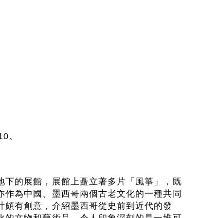
10。
地下的展館，展館上矗立著多片「風箏」，既
亦作為中國、墨西哥兩個古老文化的一種共同
計頗有創意，介紹墨西哥從史前到近代的發