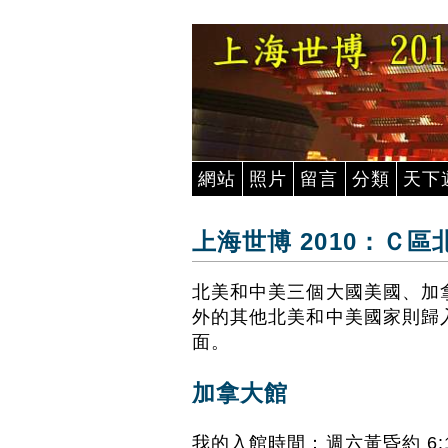
網站
照片
留言
分類
天下
上海世博 2010：Ｃ
北美和中美三個大國美國、加
外的其他北美和中美國家則歸
面。
加拿大館
我的入館時間：週六黃昏約 6: