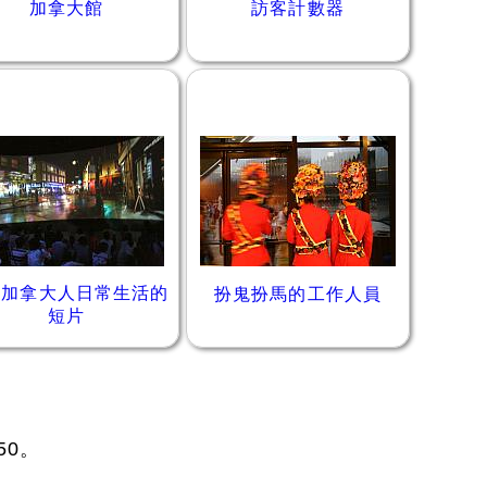
加拿大館
訪客計數器
紹加拿大人日常生活的
扮鬼扮馬的工作人員
短片
50。