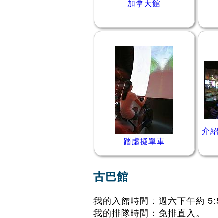
加拿大館
介
踏虛擬單車
古巴館
我的入館時間：週六下午約 5:
我的排隊時間：免排直入。