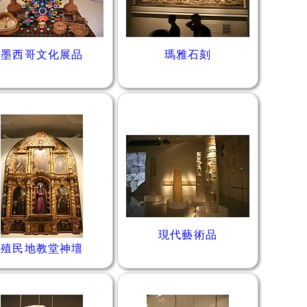
墨西哥文化展品
瑪雅石刻
現代藝術品
殖民地教堂神壇