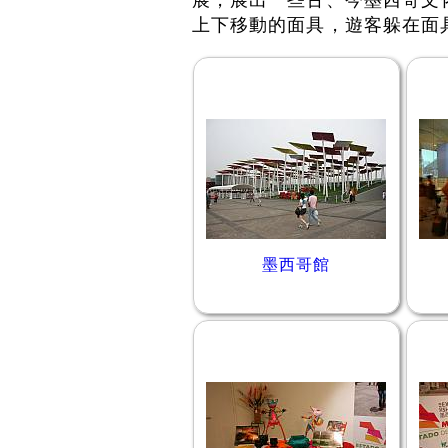
展，展出一些古、今墨西哥文
上下移動的面具，遊客躲在面
墨西哥館