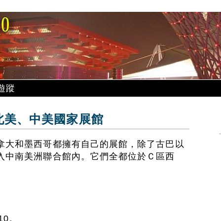
遊蹤
區北美、中美國家展館
拿大和墨西哥都擁有自己的展館，除了古巴以
入中南美洲聯合館內。它們全都位於Ｃ區西
10。