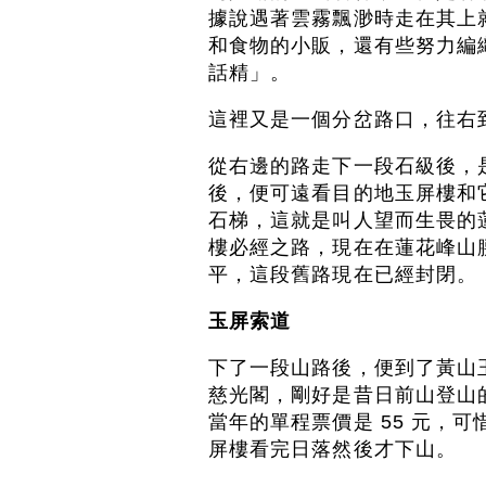
據說遇著雲霧飄渺時走在其上
和食物的小販，還有些努力編
話精」。
這裡又是一個分岔路口，往右
從右邊的路走下一段石級後，
後，便可遠看目的地玉屏樓和
石梯，這就是叫人望而生畏的
樓必經之路，現在在蓮花峰山
平，這段舊路現在已經封閉。
玉屏索道
下了一段山路後，便到了黃山
慈光閣，剛好是昔日前山登山
當年的單程票價是 55 元，
屏樓看完日落然後才下山。