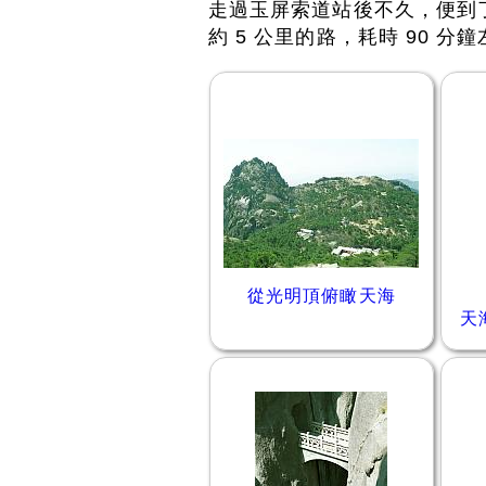
走過玉屏索道站後不久，便到
約 5 公里的路，耗時 90 分
從光明頂俯瞰天海
天