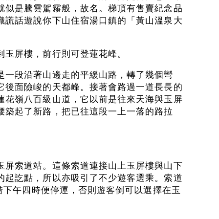
就似是騰雲駕霧般，故名。梯頂有售賣紀念品
織謊話遊說你下山住宿湯口鎮的「黃山溫泉大
到玉屏樓，前行則可登蓮花峰。
是一段沿著山邊走的平緩山路，轉了幾個彎
它後面險峻的天都峰。接著會路過一道長長的
蓮花嶺八百級山道，它以前是往來天海與玉屏
腰築起了新路，把已往這段一上一落的路拉
玉屏索道站。這條索道連接山上玉屏樓與山下
的起訖點，所以亦吸引了不少遊客選乘。索道
可惜下午四時便停運，否則遊客倒可以選擇在玉