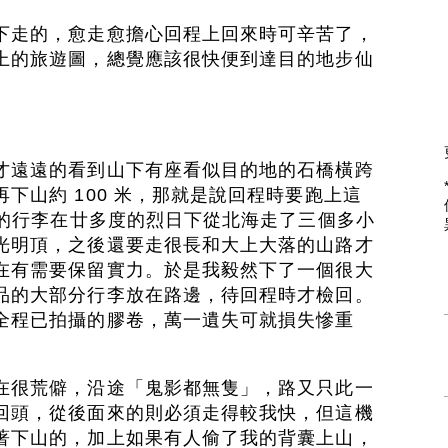
下走的，愈走愈擔心回程上回來時可辛苦了，
上的旅遊圖，總覺應該很快便到達目的地步仙
才遠遠的看到山下有座看似目的地的石橋橫跨
下山約 100 米，那就是說回程時要跑上這
重的行李在廿多度的烈日下從北海走了三個多小
光明頂，之後還要走很長和大上大落的山路才
在有需要保留實力。於是我毅然下了一個很大
品的大部分行李放在路邊，待回程時才檢回。
全程已拍攝的膠卷，萬一遺失可就損失慘重
在很荒僻，沿途「鬼影都無隻」，路又只此一
回頭，從後面來的則必須走得較我快，但這機
著下山的，加上如果有人偷了我的背囊上山，