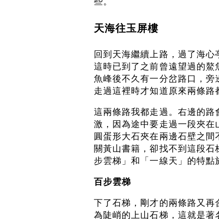
些。
天海往玉屏樓
回到天海繼續上路，過了海心
這時已到了之前曾遠望過的鰲
魚峰後不久有一分岔路口，旁
走過這裡時才知道原來兩條路
這兩條路我都走過。右邊的路
激，因為途中要走過一段夾在
圓蛋形大石夾在兩邊石壁之間
關黃山書籍，卻找不到這段石
步雲梯」和「一線天」的特點
百步雲梯
下了石梯，剛才的兩條路又再
為陡峭的上山石梯，這就是著