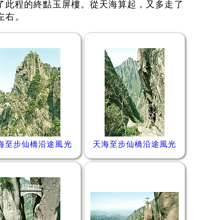
了此程的終點玉屏樓。從天海算起，又多走了
鐘左右。
海至步仙橋沿途風光
天海至步仙橋沿途風光