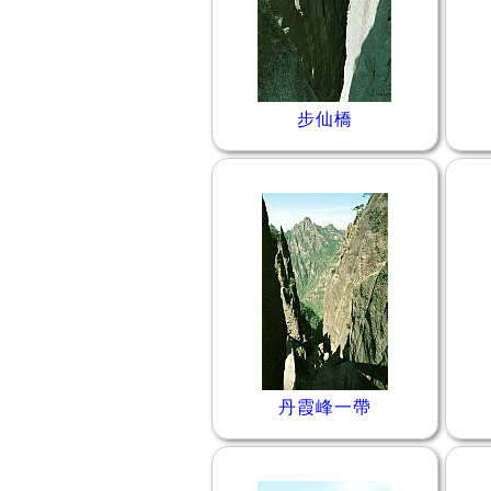
步仙橋
丹霞峰一帶