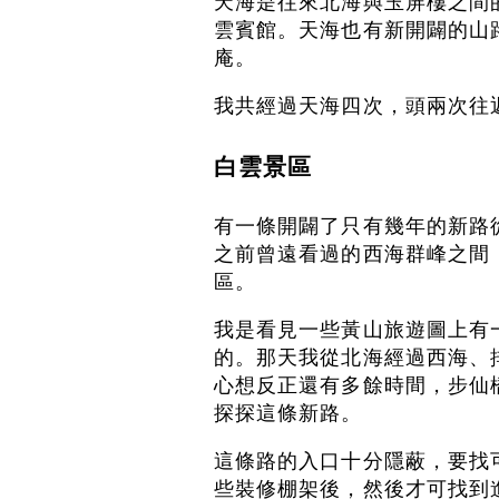
天海是往來北海與玉屏樓之間
雲賓館。天海也有新開闢的山
庵。
我共經過天海四次，頭兩次往
白雲景區
有一條開闢了只有幾年的新路
之前曾遠看過的西海群峰之間
區。
我是看見一些黃山旅遊圖上有
的。那天我從北海經過西海、
心想反正還有多餘時間，步仙
探探這條新路。
這條路的入口十分隱蔽，要找
些裝修棚架後，然後才可找到