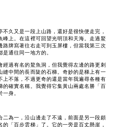
亭不久又是一段上山路，還好是很快便走完，
魚峰上。在這裡可回望光明頂和天海。走過鰲
邊路牌寫著往右走可到玉屏樓，但當我第三次
都是通往同一地方的。
會經過有名的鰲魚洞，但我覺得左邊的路更刺
山縫中間的長而陡的石梯。奇妙的是梯上有一
不上不落，不過更奇的還是當年我遍尋各種有
梯的確實名稱。我覺得它集黃山兩處名勝「百
於一身。
合二為一，沿山邊走了不遠，前面是另一段頗
名的「百步雲梯」了。它的一旁是百丈懸崖，