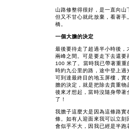
山路修整得很好，是一直向山
但又不甘心就此放棄，看著手
橋。
一個大膽的決定
最後要待走了超過半小時後，
兩峰之間。可是要走下去還要再
100 米了。當時我已帶著重
時約九公里的路，途中登上過
可到達最終目的地玉屏樓，實
膽的決定，就是把除去貴重物
後來才想起，當時沒隨身帶著
了！
我膽子這麼大是因為這條路實
條。如有人迎面來我可以立刻
會似乎不大，因我已經是半跑