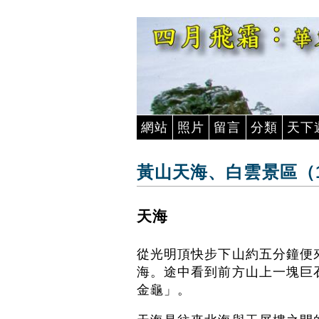
網站
照片
留言
分類
天下
黃山天海、白雲景區（1
天海
從光明頂快步下山約五分鐘便
海。途中看到前方山上一塊巨
金龜」。