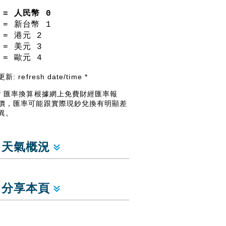
= 人民幣
0
= 新台幣
1
= 港元
2
= 美元
3
= 歐元
4
更新:
refresh date/time
*
* 匯率換算根據網上免費財經匯率報
價，匯率可能跟實際現鈔兌換有明顯差
異。
天氣概況
分享本頁