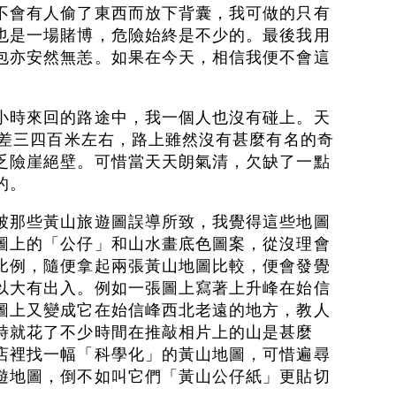
不會有人偷了東西而放下背囊，我可做的只有
也是一場賭博，危險始終是不少的。最後我用
包亦安然無恙。如果在今天，相信我便不會這
小時來回的路途中，我一個人也沒有碰上。天
落差三四百米左右，路上雖然沒有甚麼有名的奇
乏險崖絕壁。可惜當天天朗氣清，欠缺了一點
的。
被那些黃山旅遊圖誤導所致，我覺得這些地圖
圖上的「公仔」和山水畫底色圖案，從沒理會
比例，隨便拿起兩張黃山地圖比較，便會發覺
以大有出入。例如一張圖上寫著上升峰在始信
圖上又變成它在始信峰西北老遠的地方，教人
時就花了不少時間在推敲相片上的山是甚麼
店裡找一幅「科學化」的黃山地圖，可惜遍尋
遊地圖，倒不如叫它們「黃山公仔紙」更貼切