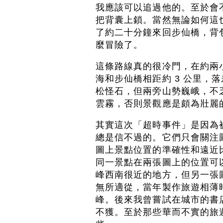
我應該可以追過他的。至於會
把背囊上鎖。當然無論如何這
了約二十分鐘來回步仙橋，背
麼冒險了。
這條路線真的很冷門，在約兩
海和步仙橋相距約 3 公里，
松怪石，但兩旁山勢巍峨，不
雲霧，否則景觀應是頗為壯麗
其實這次「超時事件」是因為
總是信不過的。它們只會關注
圖上景點位置的準確性和遠近
同一景點在兩張圖上的位置可
峰西南很近的地方，但另一張
無所適從，當年製作旅遊相薄
峰。後來我曾嘗試在城市的書
不獲。至於那些華而不實的旅