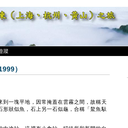
遊蹤
999）
來到一塊平地，因常掩蓋在雲霧之間，故稱天
石形狀似魚，石上另一石似龜，合稱「鰲魚馱