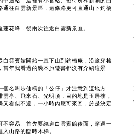
的中途站，這裡有小食站、招待所和新開的白
路通往白雲新景區，這條路更可直通山下釣橋
返蓮花峰，後兩次往返白雲新景區。
從白雲賓館開始一直下山到釣橋庵，沿途穿梭
，當年我看過的幾本旅遊書都沒有介紹這景
一個名叫步仙橋的「公仔」才注意到這地方
排雲亭、飛來石、光明頂，目的地是玉屏樓，
橋又看似不遠，一小時內應可來回，於是決定
可不容易。首先要繞道白雲賓館後面，穿過一
進入山路的臨時木梯。