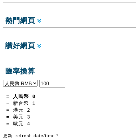
熱門網頁
讚好網頁
匯率換算
= 人民幣
0
= 新台幣
1
= 港元
2
= 美元
3
= 歐元
4
更新:
refresh date/time
*