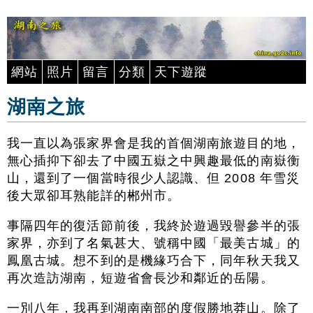
網站
照片
留言
分類
天下遊蹤
湖南之旅
我一直以為張家界會是我的首個湖南旅遊目的地，
無心插抑下卻去了中國五嶽之中興趣最低的南嶽衡
山，還到了一個當時很少人認識、但 2008 年雪災
後大眾卻耳熟能詳的郴州市。
事隔四年的復活節前後，我終於遊過毀譽參半的張
家界，亦到了名氣甚大、號稱中國「最美古城」的
鳳凰古城。想不到的是機緣巧合下，同年秋天我又
再次造訪湖南，短遊省會長沙和鄰近的岳陽。
一別八年，我再到湖南南部的度假勝地莽山。除了