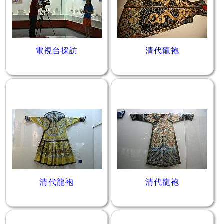
電視台採訪
清代龍袍
清代龍袍
清代龍袍