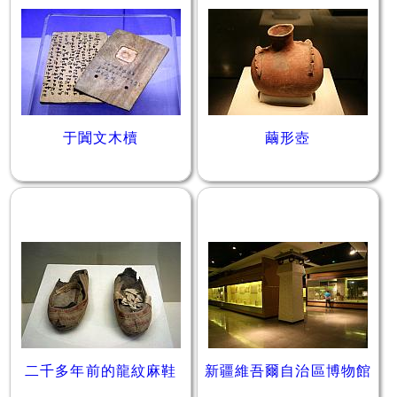
于闐文木櫝
繭形壺
二千多年前的龍紋麻鞋
新疆維吾爾自治區博物館