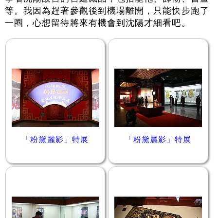
等。我因為趕著參觀後到機場離開，只能快步跑了
一圈，心想留待將來有機會到沈陽才細看吧。
「粉黛麗影」特展
「粉黛麗影」特展