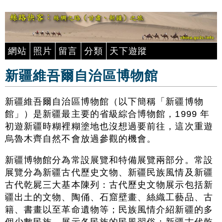
網站
照片
留言
分類
天下遊蹤
新疆維吾爾自治區博物館
新疆維吾爾自治區博物館（以下簡稱「新疆博物
館」）是新疆最主要的省級綜合博物館，1999 年
初遊新疆時糊裡糊塗地也沒想過要前往，這次重遊
烏魯木齊自然不會放過參觀的機會。
新疆博物館分為常設展覽和特備展覽兩部分。常設
展覽分為新疆古代歷史文物、新疆民族風情及新疆
古代乾屍三大基本陳列：古代歷史文物展示包括新
疆出土的文物、陶俑、石窟壁畫、絲織工藝品、古
籍、書畫以至革命遺物等；民族風情介紹新疆的多