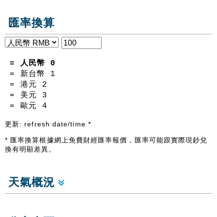
匯率換算
= 人民幣
0
= 新台幣
1
= 港元
2
= 美元
3
= 歐元
4
更新:
refresh date/time
*
* 匯率換算根據網上免費財經匯率報價，匯率可能跟實際現鈔兌
換有明顯差異。
天氣概況