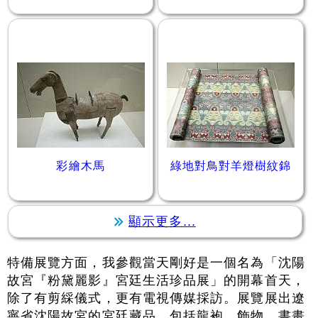
彩繪木馬
綠地對鳥對羊燈樹紋錦
顯示更多...
特備展覽方面，我參觀當天剛好是一個名為「沈陽
故宮『粉黛麗影』宮廷生活珍品展」的開幕首天，
除了有剪綵儀式，更有電視傳媒採訪。展覽展出遼
寧省沈陽故宮的宮廷藏品，包括龍袍、飾物、書畫