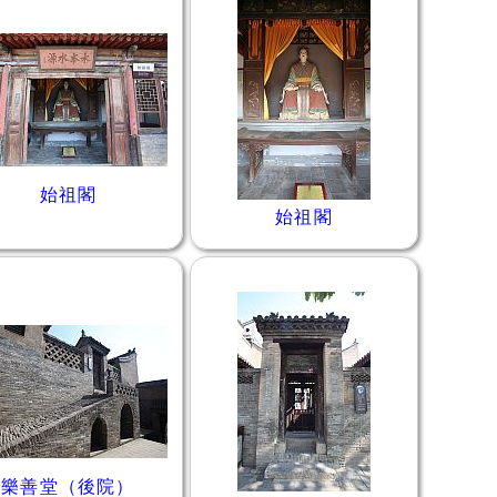
始祖閣
始祖閣
樂善堂（後院）