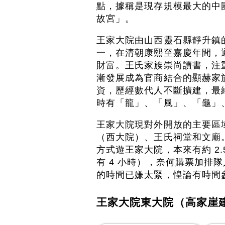
點，據稱是現存規模最大的中
故宮」。
王家大院由山西靈石縣靜升鎮
一，在清朝康熙至嘉慶年間，
財富。王氏家族崇尚讀書，注
漸發展成為官商結合的顯赫家
資，歷經數代人不斷擴建，最
時有「龍」、「風」、「龜」
王家大院現對外開放的主要區
（西大院）、王氏祠堂和文廟
方式遊王家大院，本來有約 2
有 4 小時），奈何購票加排
的時間已嫌太緊，惶論有時間
王家大院東大院（高家崖