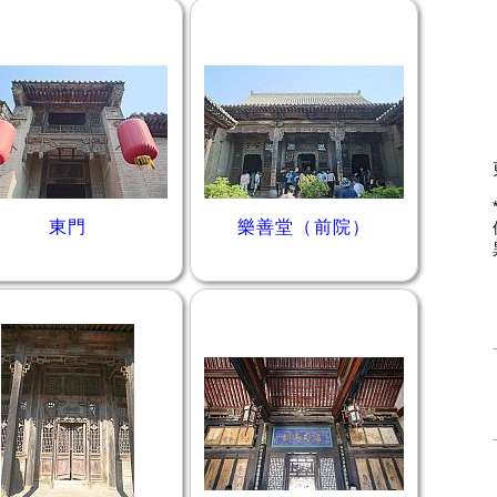
東門
樂善堂（前院）