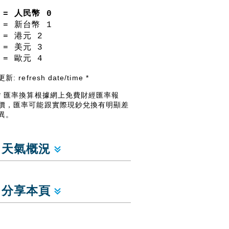
= 人民幣
0
= 新台幣
1
= 港元
2
= 美元
3
= 歐元
4
更新:
refresh date/time
*
* 匯率換算根據網上免費財經匯率報
價，匯率可能跟實際現鈔兌換有明顯差
異。
天氣概況
分享本頁