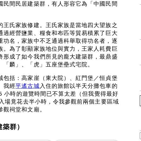
國民間民居建築群，有人形容它為「中國民間
的王氏家族修建。王氏家族是當地四大望族之
通過經營鹽業、糧食和布匹等貿易積累了巨大
重功名，家族中不乏通過科舉取得功名者，逐
族。為了彰顯家族地位與實力，王家人耗費巨
終形成了如今我們所見的龐大建築群，最鼎盛
、「麟」、「虎」五座堡壘式宅院。
域包括：高家崖（東大院）、紅門堡／恒貞堡
。我經
平遙古城
入住的旅館以半天分攤包車的
.5 小時的遊覽時間已不算太差（但我覺得最好
隊入場竟花去半小時，令我參觀前兩個主要區域
參觀祠堂和文廟。
建築群）