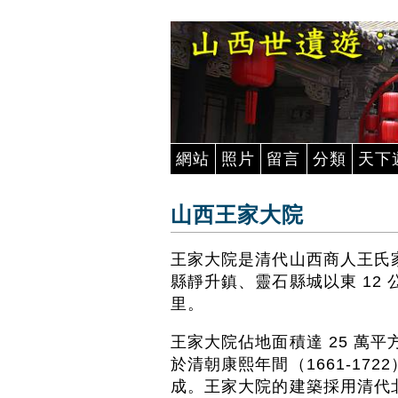
網站
照片
留言
分類
天下
山西王家大院
王家大院是清代山西商人王氏
縣靜升鎮、靈石縣城以東 12 
里。
王家大院佔地面積達 25 萬平方
於清朝康熙年間（1661-172
成。王家大院的建築採用清代