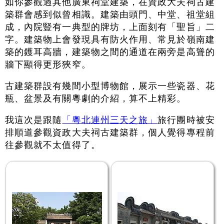
如你參觀過其他廣東祠堂建築，在資政大夫祠古建
築群會感到似曾相識。建築由頭門、中堂、祖堂組
成，內院豎有一典型的牌坊，上面刻有「聖旨」二
字。建築物上會發現具有防火作用、常見於嶺南建
築的鑊耳高牆，建築物之間的通道在兩旁是高聳的
牆下顯得更形狹窄。
古建築群設有幾間小型博物館，展示一些瓷器、花
瓶、盆景及有關粵劇的介紹，算不上精彩。
我這次是跟隨
「粵北連州三天之旅」
旅行團時被安
排順道參觀資政大夫祠古建築群，個人覺得專程前
往參觀就不太值得了。