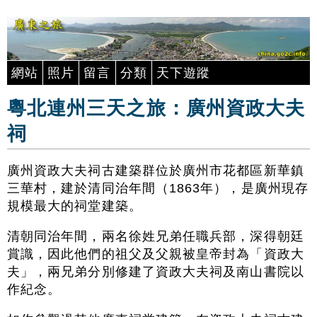
網站
照片
留言
分類
天下遊蹤
粵北連州三天之旅：廣州資政大夫
祠
廣州資政大夫祠古建築群位於廣州市花都區新華鎮
三華村，建於清同治年間（1863年），是廣州現存
規模最大的祠堂建築。
清朝同治年間，兩名徐姓兄弟任職兵部，深得朝廷
賞識，因此他們的祖父及父親被皇帝封為「資政大
夫」，兩兄弟分別修建了資政大夫祠及南山書院以
作紀念。