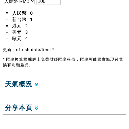
= 人民幣
0
= 新台幣
1
= 港元
2
= 美元
3
= 歐元
4
更新:
refresh date/time
*
* 匯率換算根據網上免費財經匯率報價，匯率可能跟實際現鈔兌
換有明顯差異。
天氣概況
分享本頁