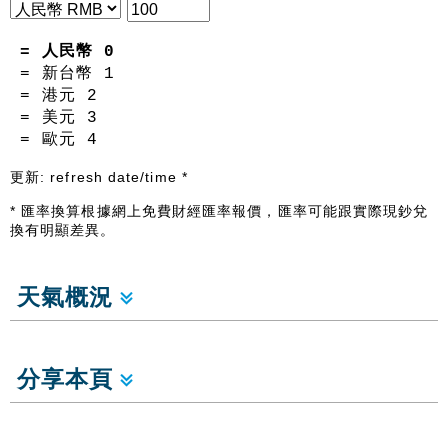
= 人民幣
0
= 新台幣
1
= 港元
2
= 美元
3
= 歐元
4
更新:
refresh date/time
*
* 匯率換算根據網上免費財經匯率報價，匯率可能跟實際現鈔兌
換有明顯差異。
天氣概況
分享本頁