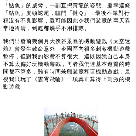
「鮎魚」的威脅，一副直搗黃龍的姿態。慶幸這條
「鮎魚」虎頭蛇尾，臨門「撻Ｑ」，最後不單對行
程沒有不良影響，還可能因此令我們遊覽的兩天異
常地冷清，到處都幾乎不用排隊。
我們出發前幾個月大俠谷景區的機動遊戲《太空迷
航》曾發生致命意外，令園區內很多刺激機動遊戲
暫停，但對我的影響不算很大。這既因我自己本身
不算太偏好玩機動遊戲，再者我們連基本遊覽的時
間都不算多，難有時間兼顧遊覽和玩機動遊戲，最
後我只玩了《雲霄飛輪》一項真正算得上刺激的機
動遊戲。