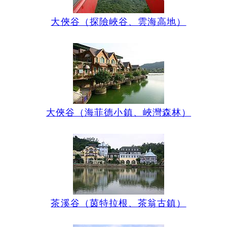
大俠谷（探險峽谷、雲海高地）
大俠谷（海菲德小鎮、峽灣森林）
茶溪谷（茵特拉根、茶翁古鎮）