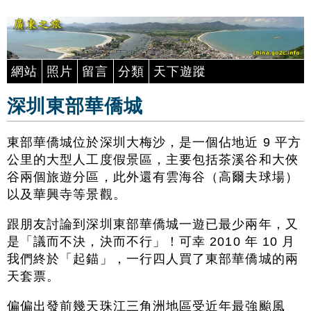
網站
照片
留言
分類
天下遊蹤
深圳東部華僑城
東部華僑城位於深圳大梅沙，是一個佔地近 9 平方
公里的大型人工度假景區，主要包括茶溪谷和大俠
谷兩個旅遊分區，此外還有雲海谷（高爾夫球場）
以及華興寺等景觀。
跟朋友討論到深圳東部華僑城一遊已最少兩年，又
是「議而不決，決而不行」！可幸 2010 年 10 月
我們終於「起錨」，一行四人買了東部華僑城的兩
天套票。
偏偏出發前幾天珠江三角洲地區受近年最強颱風