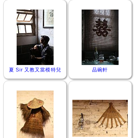
夏 Sir 又教又當模特兒
品碗軒