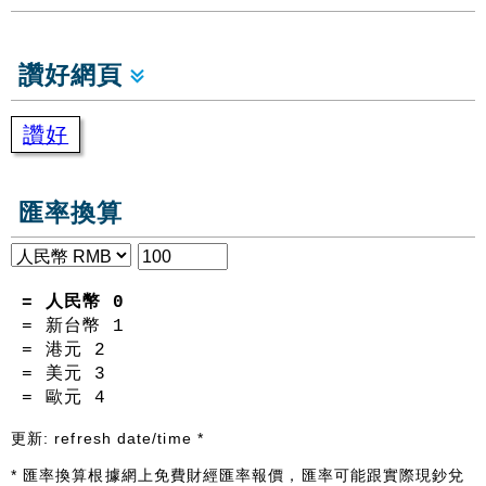
讚好網頁
讚好
匯率換算
= 人民幣
0
= 新台幣
1
= 港元
2
= 美元
3
= 歐元
4
更新:
refresh date/time
*
* 匯率換算根據網上免費財經匯率報價，匯率可能跟實際現鈔兌