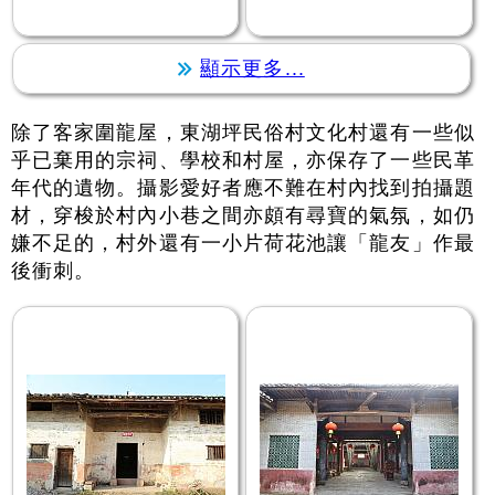
顯示更多...
除了客家圍龍屋，東湖坪民俗村文化村還有一些似
乎已棄用的宗祠、學校和村屋，亦保存了一些民革
年代的遺物。攝影愛好者應不難在村內找到拍攝題
材，穿梭於村內小巷之間亦頗有尋寶的氣氛，如仍
嫌不足的，村外還有一小片荷花池讓「龍友」作最
後衝刺。