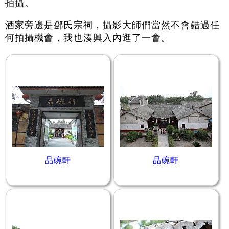
拍攝。
酒家旁邊是鄧氏宗祠，攝影大師們當然不會錯過任
何拍攝機會，我也湊興入內逛了一會。
品碗軒
品碗軒