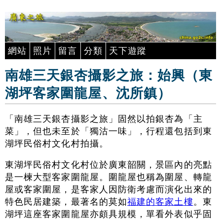
網站
照片
留言
分類
天下遊蹤
南雄三天銀杏攝影之旅：始興（東
湖坪客家圍龍屋、沈所鎮）
「南雄三天銀杏攝影之旅」固然以拍銀杏為「主
菜」，但也未至於「獨沽一味」，行程還包括到東
湖坪民俗村文化村拍攝。
東湖坪民俗村文化村位於廣東韶關，景區內的亮點
是一楝大型客家圍龍屋。圍龍屋也稱為圍屋、轉龍
屋或客家圍屋，是客家人因防衛考慮而演化出來的
特色民居建築，最著名的莫如
福建的客家土樓
。東
湖坪這座客家圍龍屋亦頗具規模，單看外表似乎固