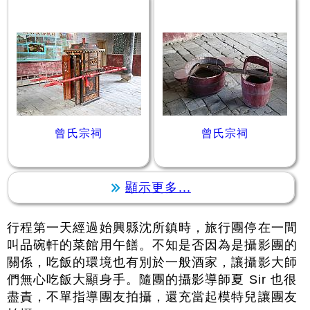
曾氏宗祠
曾氏宗祠
顯示更多...
行程第一天經過始興縣沈所鎮時，旅行團停在一間
叫品碗軒的菜館用午饍。不知是否因為是攝影團的
關係，吃飯的環境也有別於一般酒家，讓攝影大師
們無心吃飯大顯身手。隨團的攝影導師夏 Sir 也很
盡責，不單指導團友拍攝，還充當起模特兒讓團友