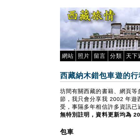
網站
照片
留言
分類
天下
西藏納木錯包車遊的行
坊間有關西藏的書籍、網頁等
節，我只會分享我 2002 
受，事隔多年相信許多資訊已
無特別註明，資料更新均為 200
包車