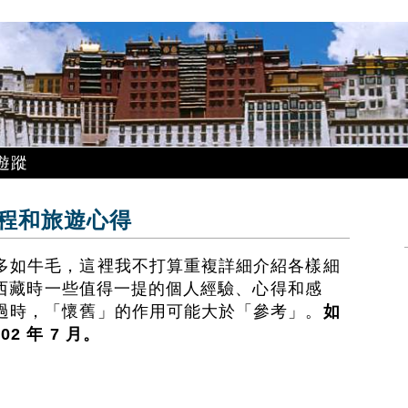
遊蹤
程和旅遊心得
多如牛毛，這裡我不打算重複詳細介紹各樣細
年遊西藏時一些值得一提的個人經驗、心得和感
過時，「懷舊」的作用可能大於「參考」。
如
2 年 7 月。