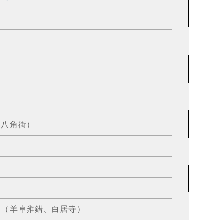
宮
街（八角街）
日喀則（羊卓雍錯、白居寺）