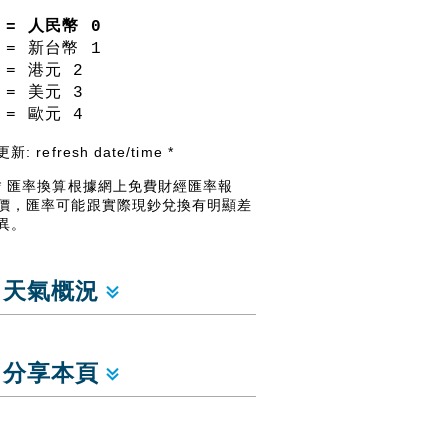
= 人民幣
0
= 新台幣
1
= 港元
2
= 美元
3
= 歐元
4
更新:
refresh date/time
*
* 匯率換算根據網上免費財經匯率報
價，匯率可能跟實際現鈔兌換有明顯差
異。
天氣概況
分享本頁