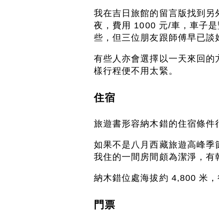
我在吉日旅館的留言版找到另
夜，費用 1000 元/車，車
些，但三位朋友跟師傅早已談
有些人亦會選擇以一天來回的
樣行程便不用太緊。
住宿
旅遊書形容納木錯的住宿條件
如果不是八月西藏旅遊高峰季
我住的一間房間頗為潔淨，有乾
納木錯位處海拔約 4,800 
門票